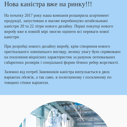
Нова каністра вже на ринку!!!
На початку 2017 року наша компанія розширила асортимент
продукції, запустивши в масове виробництво штабельовані
каністри 20 та 22 літри нового дизайну. Перші покупці нового
виробу вже в повній мірі змогли оцінити всі переваги нової
каністри.
При розробці нового дизайну виробу, крім створення нового
оригінального зовнішнього вигляду, велику увагу було спрямовано
на посилення міцнісних характеристик за рахунок оптимальних
габаритних розмірів і спеціальної форми бічних ребер жорсткості.
Залежно від потреб Замовників каністра випускається в двох
варіантах обсягів, а так само, в полегшеному і посиленому по
товщині стінки варіантах.