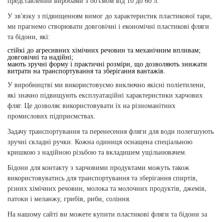
представлений виробами з об'ємом від 10 до 60 л.
У зв'язку з підвищенням вимог до характеристик пластикової тари,
ми прагнемо створювати довговічні і економічні пластикові фляги
та бідони, які:
стійкі до агресивних хімічних речовин та механічним впливам;
довговічні та надійні;
мають зручні форму і практичні розміри, що дозволяють знижати
витрати на транспортування та зберігання вантажів.
У виробництві ми використовуємо виключно якісні поліетилени,
які значно підвищують експлуатаційні характеристики харчових
фляг. Це дозволяє використовувати їх на різноманітних
промислових підприємствах.
Задачу транспортування та перенесення фляги для води полегшують
зручні складні ручки. Кожна одиниця оснащена спеціальною
кришкою з надійною різьбою та вкладишем ущільнювачем.
Бідони для контакту з харчовими продуктами можуть також
використовуватись для транспортування та зберігання спиртів,
різних хімічних речовин, молока та молочних продуктів, джемів,
патоки і меланжу, грибів, риби, соління.
На нашому сайті ви можете купити пластикові фляги та бідони за