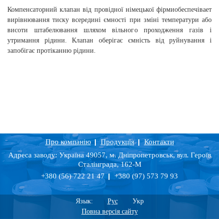
Компенсаторний клапан від провідної німецької фірмиобеспечівает
вирівнювання тиску всередині ємності при зміні температури або
висоти штабелювання шляхом вільного проходження газів і
утримання рідини. Клапан оберігає ємність від руйнування і
запобігає протіканню рідини.
Про компанію
Продукція
Контакти
Адреса заводу: Україна 49057, м. Дніпропетровськ, вул. Героїв
Сталінграда, 162-М
+380 (56) 722 21 47
+380 (97) 573 79 93
Язык:
Рус
Укр
Повна версія сайту