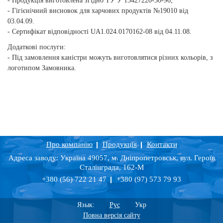
- Продукція виготовлена згідно ТУ У 13427220-30-96;
- Гігієнічний висновок для харчових продуктів №19010 від
03.04.09.
- Сертифікат відповідності UA1.024.0170162-08 від 04.11.08.
Додаткові послуги:
- Під замовлення каністри можуть виготовлятися різних кольорів, з
логотипом Замовника.
Про компанію
Продукція
Контакти
Адреса заводу: Україна 49057, м. Дніпропетровськ, вул. Героїв
Сталінграда, 162-М
+380 (56) 722 21 47
+380 (97) 573 79 93
Язык:
Рус
Укр
Повна версія сайту